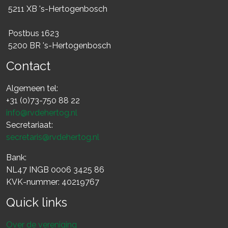
5211 XB 's-Hertogenbosch
Postbus 1623
5200 BR 's-Hertogenbosch
Contact
Algemeen tel:
+31 (0)73-750 88 22
info@rvdehertog.nl
Secretariaat:
secretaris@rvdehertog.nl
Bank:
NL47 INGB 0006 3425 86
KVK-nummer: 40219767
Quick links
Over de vereniging