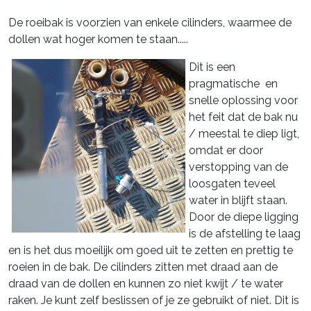
De roeibak is voorzien van enkele cilinders, waarmee de
dollen wat hoger komen te staan.....
Dit is een
pragmatische en
snelle oplossing voor
het feit dat de bak nu
/ meestal te diep ligt,
omdat er door
verstopping van de
loosgaten teveel
water in blijft staan.
Door de diepe ligging
is de afstelling te laag
en is het dus moeilijk om goed uit te zetten en prettig te
roeien in de bak. De cilinders zitten met draad aan de
draad van de dollen en kunnen zo niet kwijt / te water
raken. Je kunt zelf beslissen of je ze gebruikt of niet. Dit is