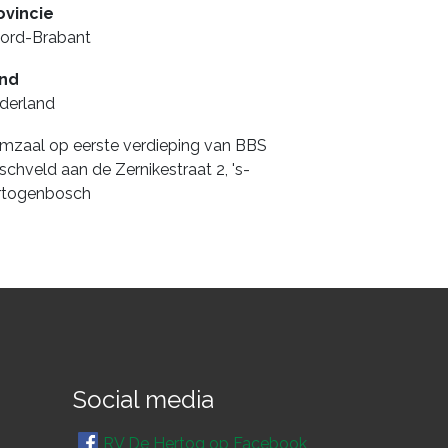
ovincie
ord-Brabant
nd
derland
mzaal op eerste verdieping van BBS
schveld aan de Zernikestraat 2, 's-
rtogenbosch
Social media
RV De Hertog op Facebook