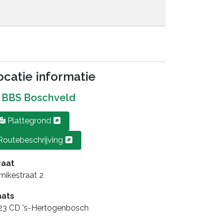
ocatie informatie
BBS Boschveld
Plattegrond
Routebeschrijving
raat
nikestraat 2
aats
23 CD 's-Hertogenbosch