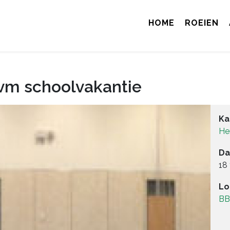
HOME
ROEIEN
ivm schoolvakantie
Ka
He
Da
18
Lo
BB