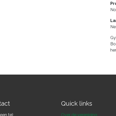
Pr
No
La
Ne
Gy
Bo
he
tact
Quick links
en tel:
Over de vereniging