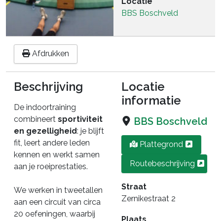
Locatie
BBS Boschveld
Afdrukken
Beschrijving
Locatie
informatie
De indoortraining
combineert
sportiviteit
BBS Boschveld
en gezelligheid
: je blijft
fit, leert andere leden
Plattegrond
kennen en werkt samen
Routebeschrijving
aan je roeiprestaties.
Straat
We werken in tweetallen
Zernikestraat 2
aan een circuit van circa
20 oefeningen, waarbij
Plaats