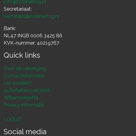
info@rvdehertog.nl
Secretariaat:
secretaris@rvdehertog.nl
Bank:
NL47 INGB 0006 3425 86
KVK-nummer: 40219767
Quick links
Over de vereniging
Contactinformatie
Lid worden?
Activiteitenoverzicht
Willemsregatta
Privacy informatie
LOGUIT
Social media