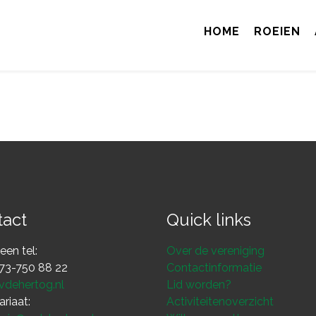
HOME
ROEIEN
tact
Quick links
en tel:
Over de vereniging
)73-750 88 22
Contactinformatie
vdehertog.nl
Lid worden?
ariaat:
Activiteitenoverzicht