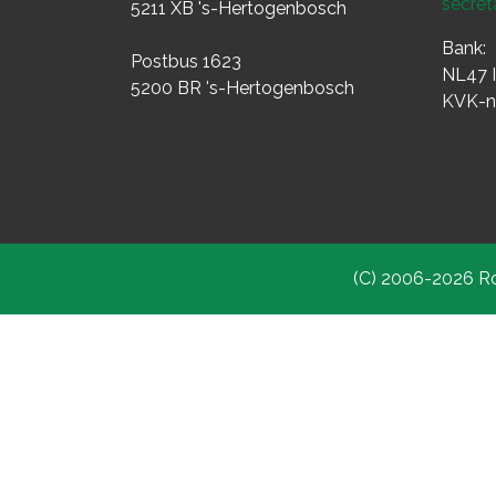
secret
5211 XB 's-Hertogenbosch
Bank:
Postbus 1623
NL47 
5200 BR 's-Hertogenbosch
KVK-n
(C) 2006-2026 Ro