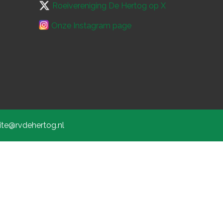
Roeivereniging De Hertog op X
Onze Instagram page
ite@rvdehertog.nl