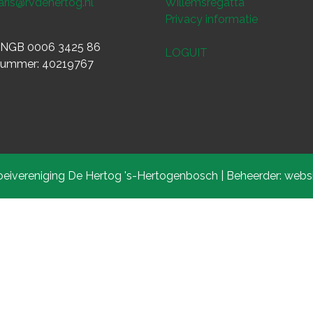
aris@rvdehertog.nl
Willemsregatta
Privacy informatie
INGB 0006 3425 86
LOGUIT
ummer: 40219767
eivereniging De Hertog 's-Hertogenbosch | Beheerder: webs